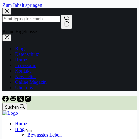
Zum Inhalt springen
Keine Ergebnisse
Blog
Datenschutz
Home
Impressum
Kontakt
Newsletter
Online Magazin
Über uns
Suchen
Home
Blog
Bewusstes Leben