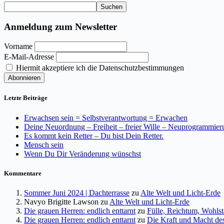
Suchen
Anmeldung zum Newsletter
Vorname
E-Mail-Adresse
Hiermit akzeptiere ich die Datenschutzbestimmungen
Letzte Beiträge
Erwachsen sein = Selbstverantwortung = Erwachen
Deine Neuordnung – Freiheit – freier Wille – Neuprogrammier
Es kommt kein Retter – Du bist Dein Retter.
Mensch sein
Wenn Du Dir Veränderung wünschst
Kommentare
Sommer Juni 2024 | Dachterrasse
zu
Alte Welt und Licht-Erde
Navyo Brigitte Lawson
zu
Alte Welt und Licht-Erde
Die grauen Herren: endlich enttarnt
zu
Fülle, Reichtum, Wohls
Die grauen Herren: endlich enttarnt
zu
Die Kraft und Macht des