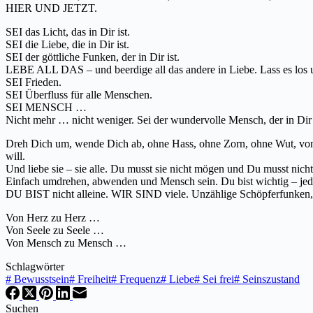
HIER UND JETZT.
SEI das Licht, das in Dir ist.
SEI die Liebe, die in Dir ist.
SEI der göttliche Funken, der in Dir ist.
LEBE ALL DAS – und beerdige all das andere in Liebe. Lass es los
SEI Frieden.
SEI Überfluss für alle Menschen.
SEI MENSCH …
Nicht mehr … nicht weniger. Sei der wundervolle Mensch, der in Di
Dreh Dich um, wende Dich ab, ohne Hass, ohne Zorn, ohne Wut, von a
will.
Und liebe sie – sie alle. Du musst sie nicht mögen und Du musst nich
Einfach umdrehen, abwenden und Mensch sein. Du bist wichtig – jeder
DU BIST nicht alleine. WIR SIND viele. Unzählige Schöpferfunken, 
Von Herz zu Herz …
Von Seele zu Seele …
Von Mensch zu Mensch …
Schlagwörter
#
Bewusstsein
#
Freiheit
#
Frequenz
#
Liebe
#
Sei frei
#
Seinszustand
Suchen