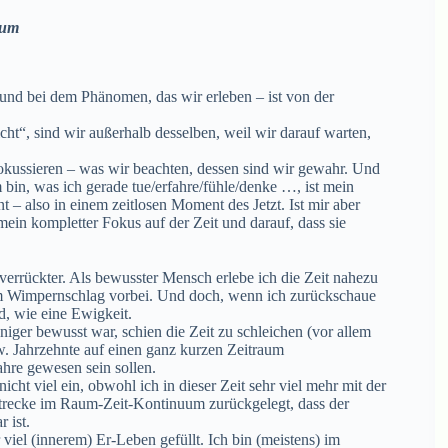
aum
 – und bei dem Phänomen, das wir erleben – ist von der
ht“, sind wir außerhalb desselben, weil wir darauf warten,
fokussieren – was wir beachten, dessen sind wir gewahr. Und
 bin, was ich gerade tue/erfahre/fühle/denke …, ist mein
 – also in einem zeitlosen Moment des Jetzt. Ist mir aber
in kompletter Fokus auf der Zeit und darauf, dass sie
errückter. Als bewusster Mensch erlebe ich die Zeit nahezu
inem Wimpernschlag vorbei. Und doch, wenn ich zurückschaue
d, wie eine Ewigkeit.
iger bewusst war, schien die Zeit zu schleichen (vor allem
w. Jahrzehnte auf einen ganz kurzen Zeitraum
ahre gewesen sein sollen.
icht viel ein, obwohl ich in dieser Zeit sehr viel mehr mit der
e Strecke im Raum-Zeit-Kontinuum zurückgelegt, dass der
 ist.
iel (innerem) Er-Leben gefüllt. Ich bin (meistens) im