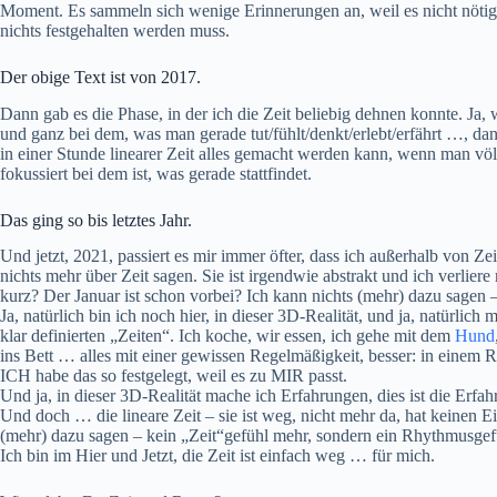
Moment. Es sammeln sich wenige Erinnerungen an, weil es nicht nötig
nichts festgehalten werden muss.
Der obige Text ist von 2017.
Dann gab es die Phase, in der ich die Zeit beliebig dehnen konnte. Ja, 
und ganz bei dem, was man gerade tut/fühlt/denkt/erlebt/erfährt …, dann
in einer Stunde linearer Zeit alles gemacht werden kann, wenn man vö
fokussiert bei dem ist, was gerade stattfindet.
Das ging so bis letztes Jahr.
Und jetzt, 2021, passiert es mir immer öfter, dass ich außerhalb von
nichts mehr über Zeit sagen. Sie ist irgendwie abstrakt und ich verlie
kurz? Der Januar ist schon vorbei? Ich kann nichts (mehr) dazu sagen – 
Ja, natürlich bin ich noch hier, in dieser 3D-Realität, und ja, natürli
klar definierten „Zeiten“. Ich koche, wir essen, ich gehe mit dem
Hund
ins Bett … alles mit einer gewissen Regelmäßigkeit, besser: in eine
ICH habe das so festgelegt, weil es zu MIR passt.
Und ja, in dieser 3D-Realität mache ich Erfahrungen, dies ist die Erfah
Und doch … die lineare Zeit – sie ist weg, nicht mehr da, hat keinen 
(mehr) dazu sagen – kein „Zeit“gefühl mehr, sondern ein Rhythmusgefüh
Ich bin im Hier und Jetzt, die Zeit ist einfach weg … für mich.