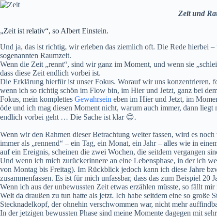
Zeit und R
„Zeit ist relativ“, so Albert Einstein.
Und ja, das ist richtig, wir erleben das ziemlich oft. Die Rede hierbei
sogenannten Raumzeit.
Wenn die Zeit „rennt“, sind wir ganz im Moment, und wenn sie „schleic
dass diese Zeit endlich vorbei ist.
Die Erklärung hierfür ist unser Fokus. Worauf wir uns konzentrieren, 
wenn ich so richtig schön im Flow bin, im Hier und Jetzt, ganz bei dem
Fokus, mein komplettes
Gewahrsein
eben im Hier und Jetzt, im Moment
öde und ich mag diesen Moment nicht, warum auch immer, dann liegt me
endlich vorbei geht … Die Sache ist klar 😊.
Wenn wir den Rahmen dieser Betrachtung weiter fassen, wird es noch v
immer als „rennend“ – ein Tag, ein Monat, ein Jahr – alles wie in e
auf ein Ereignis, scheinen die zwei Wochen, die seitdem vergangen sin
Und wenn ich mich zurückerinnere an eine Lebensphase, in der ich wen
von Montag bis Freitag). Im Rückblick jedoch kann ich diese Jahre bz
zusammenfassen. Es ist für mich unfassbar, dass das zum Beispiel 20 J
Wenn ich aus der unbewussten Zeit etwas erzählen müsste, so fällt mir n
Welt da draußen zu tun hatte als jetzt. Ich habe seitdem eine so groß
Stecknadelkopf, der ohnehin verschwommen war, nicht mehr auffindbar
In der jetzigen bewussten Phase sind meine Momente dagegen mit sehr v