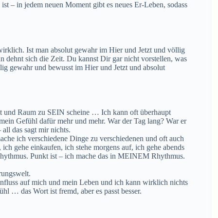
 ist – in jedem neuen Moment gibt es neues Er-Leben, sodass
wirklich. Ist man absolut gewahr im Hier und Jetzt und völlig
 dehnt sich die Zeit. Du kannst Dir gar nicht vorstellen, was
llig gewahr und bewusst im Hier und Jetzt und absolut
 Zeit und Raum zu SEIN scheine … Ich kann oft überhaupt
re mein Gefühl dafür mehr und mehr. War der Tag lang? War er
all das sagt mir nichts.
ch mache ich verschiedene Dinge zu verschiedenen und oft auch
, ich gehe einkaufen, ich stehe morgens auf, ich gehe abends
m Rhythmus. Punkt ist – ich mache das in MEINEM Rhythmus.
rungswelt.
Einfluss auf mich und mein Leben und ich kann wirklich nichts
l … das Wort ist fremd, aber es passt besser.